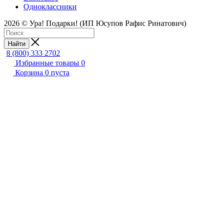
Одноклассники
2026 © Ура! Подарки! (ИП Юсупов Рафис Ринатович)
Найти
8 (800) 333 2702
Избранные товары
0
Корзина
0
пуста