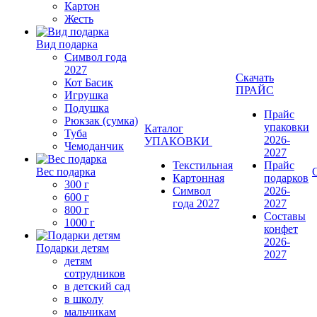
Картон
Жесть
Вид подарка
Символ года
2027
Скачать
Кот Басик
ПРАЙС
Игрушка
Подушка
Прайс
Рюкзак (сумка)
упаковки
Каталог
Туба
2026-
УПАКОВКИ
Чемоданчик
2027
Текстильная
Прайс
Вес подарка
Картонная
подарков
300 г
Символ
2026-
600 г
года 2027
2027
800 г
Составы
1000 г
конфет
2026-
Подарки детям
2027
детям
сотрудников
в детский сад
в школу
мальчикам