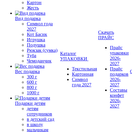
Картон
Жесть
Вид подарка
Символ года
2027
Скачать
Кот Басик
ПРАЙС
Игрушка
Подушка
Прайс
Рюкзак (сумка)
упаковки
Каталог
Туба
2026-
УПАКОВКИ
Чемоданчик
2027
Текстильная
Прайс
Вес подарка
Картонная
подарков
300 г
Символ
2026-
600 г
года 2027
2027
800 г
Составы
1000 г
конфет
2026-
Подарки детям
2027
детям
сотрудников
в детский сад
в школу
мальчикам