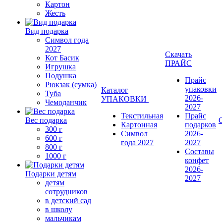
Картон
Жесть
Вид подарка
Символ года
2027
Скачать
Кот Басик
ПРАЙС
Игрушка
Подушка
Прайс
Рюкзак (сумка)
упаковки
Каталог
Туба
2026-
УПАКОВКИ
Чемоданчик
2027
Текстильная
Прайс
Вес подарка
Картонная
подарков
300 г
Символ
2026-
600 г
года 2027
2027
800 г
Составы
1000 г
конфет
2026-
Подарки детям
2027
детям
сотрудников
в детский сад
в школу
мальчикам