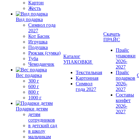
Картон
Жесть
Вид подарка
Символ года
2027
Скачать
Кот Басик
ПРАЙС
Игрушка
Подушка
Прайс
Рюкзак (сумка)
упаковки
Каталог
Туба
2026-
УПАКОВКИ
Чемоданчик
2027
Текстильная
Прайс
Вес подарка
Картонная
подарков
300 г
Символ
2026-
600 г
года 2027
2027
800 г
Составы
1000 г
конфет
2026-
Подарки детям
2027
детям
сотрудников
в детский сад
в школу
мальчикам