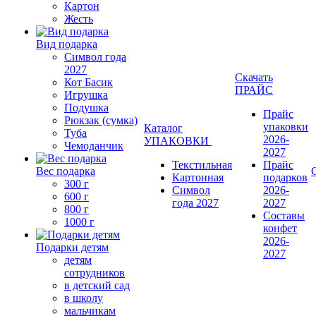
Картон
Жесть
Вид подарка
Символ года
2027
Скачать
Кот Басик
ПРАЙС
Игрушка
Подушка
Прайс
Рюкзак (сумка)
упаковки
Каталог
Туба
2026-
УПАКОВКИ
Чемоданчик
2027
Текстильная
Прайс
Вес подарка
Картонная
подарков
300 г
Символ
2026-
600 г
года 2027
2027
800 г
Составы
1000 г
конфет
2026-
Подарки детям
2027
детям
сотрудников
в детский сад
в школу
мальчикам