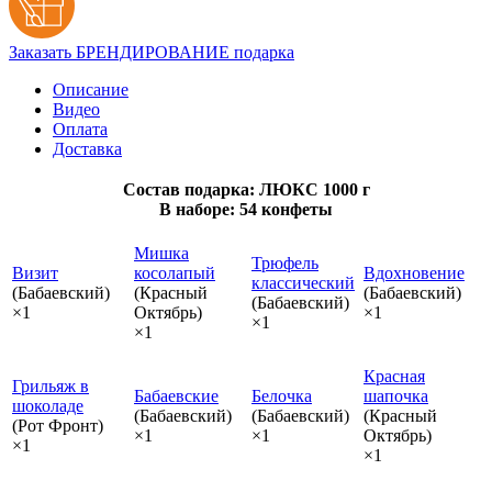
Заказать БРЕНДИРОВАНИЕ подарка
Описание
Видео
Оплата
Доставка
Состав подарка: ЛЮКС 1000 г
В наборе: 54 конфеты
Мишка
Трюфель
Визит
косолапый
Вдохновение
классический
(Бабаевский)
(Красный
(Бабаевский)
(Бабаевский)
×1
Октябрь)
×1
×1
×1
Красная
Грильяж в
Бабаевские
Белочка
шапочка
шоколаде
(Бабаевский)
(Бабаевский)
(Красный
(Рот Фронт)
×1
×1
Октябрь)
×1
×1