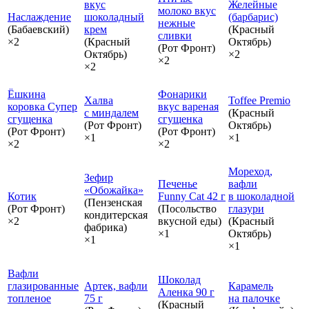
вкус
Желейные
молоко вкус
Наслаждение
шоколадный
(барбарис)
нежные
(Бабаевский)
крем
(Красный
сливки
×2
(Красный
Октябрь)
(Рот Фронт)
Октябрь)
×2
×2
×2
Ёшкина
Фонарики
Халва
Toffee Premio
коровка Супер
вкус вареная
с миндалем
(Красный
сгущенка
сгущенка
(Рот Фронт)
Октябрь)
(Рот Фронт)
(Рот Фронт)
×1
×1
×2
×2
Мореход,
Зефир
Печенье
вафли
«Обожайка»
Котик
Funny Cat 42 г
в шоколадной
(Пензенская
(Рот Фронт)
(Посольство
глазури
кондитерская
×2
вкусной еды)
(Красный
фабрика)
×1
Октябрь)
×1
×1
Вафли
Шоколад
глазированные
Артек, вафли
Карамель
Аленка 90 г
топленое
75 г
на палочке
(Красный