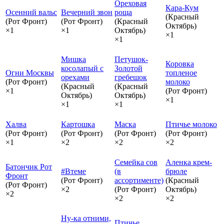
Ореховая
Кара-Кум
Осенний вальс
Вечерний звон
роща
(Красный
(Рот Фронт)
(Рот Фронт)
(Красный
Октябрь)
×1
×1
Октябрь)
×1
×1
Мишка
Петушок-
Коровка
косолапый с
Золотой
Огни Москвы
топленое
орехами
гребешок
(Рот Фронт)
молоко
(Красный
(Красный
×1
(Рот Фронт)
Октябрь)
Октябрь)
×1
×1
×1
Халва
Картошка
Маска
Птичье молоко
(Рот Фронт)
(Рот Фронт)
(Рот Фронт)
(Рот Фронт)
×1
×2
×2
×2
Семейка сов
Аленка крем-
Батончик Рот
#Втеме
(в
брюле
Фронт
(Рот Фронт)
ассортименте)
(Красный
(Рот Фронт)
×2
(Рот Фронт)
Октябрь)
×2
×2
×2
Ну-ка отними,
Птичье