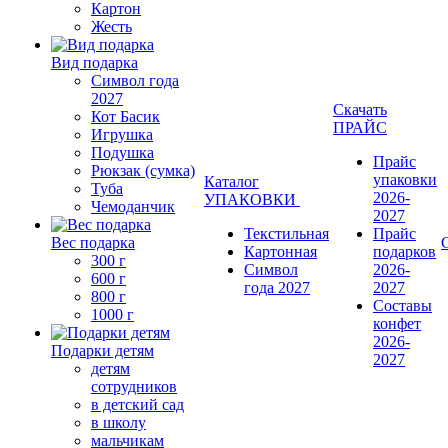
Картон
Жесть
Вид подарка
Символ года
2027
Скачать
Кот Басик
ПРАЙС
Игрушка
Подушка
Прайс
Рюкзак (сумка)
упаковки
Каталог
Туба
2026-
УПАКОВКИ
Чемоданчик
2027
Текстильная
Прайс
Вес подарка
Картонная
подарков
300 г
Символ
2026-
600 г
года 2027
2027
800 г
Составы
1000 г
конфет
2026-
Подарки детям
2027
детям
сотрудников
в детский сад
в школу
мальчикам