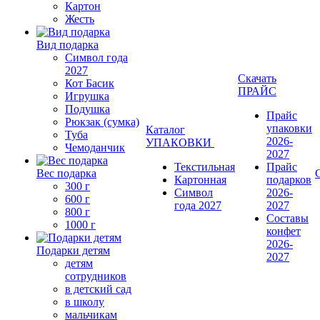
Картон
Жесть
Вид подарка
Символ года
2027
Скачать
Кот Басик
ПРАЙС
Игрушка
Подушка
Прайс
Рюкзак (сумка)
упаковки
Каталог
Туба
2026-
УПАКОВКИ
Чемоданчик
2027
Текстильная
Прайс
Вес подарка
Картонная
подарков
300 г
Символ
2026-
600 г
года 2027
2027
800 г
Составы
1000 г
конфет
2026-
Подарки детям
2027
детям
сотрудников
в детский сад
в школу
мальчикам