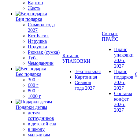
Картон
Жесть
Вид подарка
Символ года
2027
Скачать
Кот Басик
ПРАЙС
Игрушка
Подушка
Прайс
Рюкзак (сумка)
упаковки
Каталог
Туба
2026-
УПАКОВКИ
Чемоданчик
2027
Текстильная
Прайс
Вес подарка
Картонная
подарков
300 г
Символ
2026-
600 г
года 2027
2027
800 г
Составы
1000 г
конфет
2026-
Подарки детям
2027
детям
сотрудников
в детский сад
в школу
мальчикам