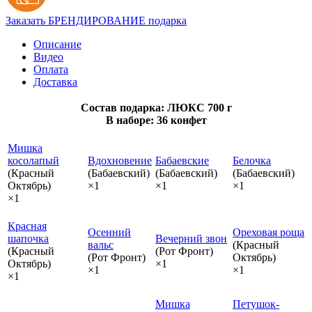
Заказать БРЕНДИРОВАНИЕ подарка
Описание
Видео
Оплата
Доставка
Состав подарка: ЛЮКС 700 г
В наборе: 36 конфет
Мишка
косолапый
Вдохновение
Бабаевские
Белочка
(Красный
(Бабаевский)
(Бабаевский)
(Бабаевский)
Октябрь)
×1
×1
×1
×1
Красная
Осенний
Ореховая роща
шапочка
Вечерний звон
вальс
(Красный
(Красный
(Рот Фронт)
(Рот Фронт)
Октябрь)
Октябрь)
×1
×1
×1
×1
Мишка
Петушок-