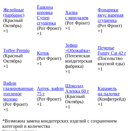
Ёшкина
Желейные
Фонарики
коровка
Халва
(барбарис)
вкус вареная
Супер
с миндалем
(Красный
сгущенка
сгущенка
(Рот Фронт)
Октябрь)
(Рот Фронт)
(Рот Фронт)
×1
×1
×1
×1
Зефир
Печенье
Toffee Premio
«Обожайка»
Котик
Funny Cat 42 г
(Красный
(Пензенская
(Рот Фронт)
(Посольство
Октябрь)
кондитерская
×1
вкусной еды)
×1
фабрика)
×1
×1
Вафли
Шоколад
глазированные
Артек, вафли
Карамель
Аленка 60 г
топленое
75 г
на палочке
(Красный
молоко
(Рот Фронт)
(Конфитрейд)
Октябрь)
(Рот Фронт)
×1
×1
×1
×1
*Возможна замена кондитерских изделий с сохранением
категорий и количества