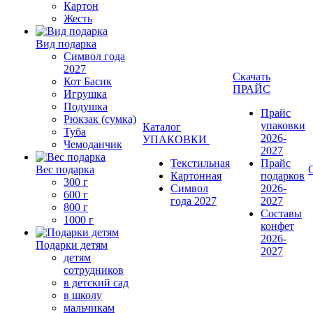
Картон
Жесть
Вид подарка
Символ года
2027
Скачать
Кот Басик
ПРАЙС
Игрушка
Подушка
Прайс
Рюкзак (сумка)
упаковки
Каталог
Туба
2026-
УПАКОВКИ
Чемоданчик
2027
Текстильная
Прайс
Вес подарка
Картонная
подарков
300 г
Символ
2026-
600 г
года 2027
2027
800 г
Составы
1000 г
конфет
2026-
Подарки детям
2027
детям
сотрудников
в детский сад
в школу
мальчикам