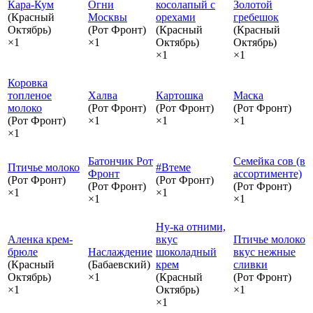
Кара-Кум
Огни
косолапый с
Золотой
(Красный
Москвы
орехами
гребешок
Октябрь)
(Рот Фронт)
(Красный
(Красный
×1
×1
Октябрь)
Октябрь)
×1
×1
Коровка
топленое
Халва
Картошка
Маска
молоко
(Рот Фронт)
(Рот Фронт)
(Рот Фронт)
(Рот Фронт)
×1
×1
×1
×1
Батончик Рот
Семейка сов (в
Птичье молоко
#Втеме
Фронт
ассортименте)
(Рот Фронт)
(Рот Фронт)
(Рот Фронт)
(Рот Фронт)
×1
×1
×1
×1
Ну-ка отними,
Аленка крем-
вкус
Птичье молоко
брюле
Наслаждение
шоколадный
вкус нежные
(Красный
(Бабаевский)
крем
сливки
Октябрь)
×1
(Красный
(Рот Фронт)
×1
Октябрь)
×1
×1