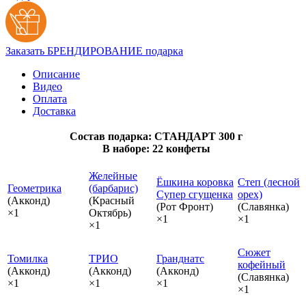
Заказать БРЕНДИРОВАНИЕ подарка
Описание
Видео
Оплата
Доставка
Состав подарка: СТАНДАРТ 300 г
В наборе: 22 конфеты
Желейные
Ёшкина коровка
Степ (лесной
Геометрика
(барбарис)
Супер сгущенка
орех)
(Акконд)
(Красный
(Рот Фронт)
(Славянка)
×1
Октябрь)
×1
×1
×1
Сюжет
Томилка
ТРИО
Гранднатс
кофейный
(Акконд)
(Акконд)
(Акконд)
(Славянка)
×1
×1
×1
×1