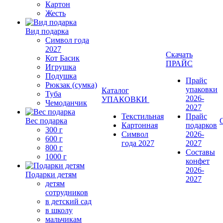
Картон
Жесть
Вид подарка
Символ года
2027
Скачать
Кот Басик
ПРАЙС
Игрушка
Подушка
Прайс
Рюкзак (сумка)
упаковки
Каталог
Туба
2026-
УПАКОВКИ
Чемоданчик
2027
Текстильная
Прайс
Вес подарка
Картонная
подарков
300 г
Символ
2026-
600 г
года 2027
2027
800 г
Составы
1000 г
конфет
2026-
Подарки детям
2027
детям
сотрудников
в детский сад
в школу
мальчикам