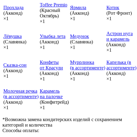
Toffee Premio
Прохлада
Ярмила
Котик
(Красный
(Акконд)
(Акконд)
(Рот Фронт)
Октябрь)
×1
×1
×1
×1
Астрон нуга
Лёвушка
Улыбка лета
Медунок
и карамель
(Славянка)
(Акконд)
(Славянка)
(Акконд)
×1
×1
×1
×1
Конфеты
Муррлинка
Капелька (в
Сказка‑сон
от Красули
(в ассортименте)
ассортименте)
(Акконд)
(Акконд)
(Акконд)
(Акконд)
×1
×1
×1
×1
Молочная речка
Карамель
(в ассортименте)
на палочке
(Акконд)
(Конфитрейд)
×1
×1
*Возможна замена кондитерских изделий с сохранением
категорий и количества
Способы оплаты: