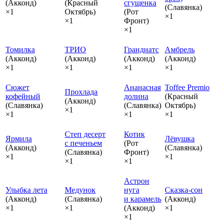
(Акконд)
(Красный
сгущенка
(Славянка)
×1
Октябрь)
(Рот
×1
×1
Фронт)
×1
Томилка
ТРИО
Гранднатс
Амбрель
(Акконд)
(Акконд)
(Акконд)
(Акконд)
×1
×1
×1
×1
Сюжет
Ананасная
Toffee Premio
Прохлада
кофейный
долина
(Красный
(Акконд)
(Славянка)
(Славянка)
Октябрь)
×1
×1
×1
×1
Степ десерт
Котик
Ярмила
Лёвушка
с печеньем
(Рот
(Акконд)
(Славянка)
(Славянка)
Фронт)
×1
×1
×1
×1
Астрон
Улыбка лета
Медунок
нуга
Сказка‑сон
(Акконд)
(Славянка)
и карамель
(Акконд)
×1
×1
(Акконд)
×1
×1