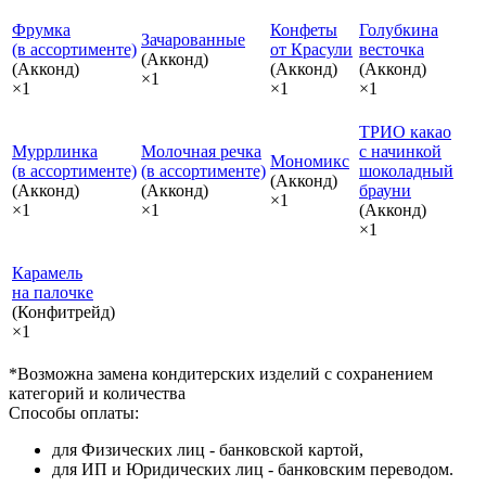
Фрумка
Конфеты
Голубкина
Зачарованные
(в ассортименте)
от Красули
весточка
(Акконд)
(Акконд)
(Акконд)
(Акконд)
×1
×1
×1
×1
ТРИО какао
Муррлинка
Молочная речка
с начинкой
Мономикс
(в ассортименте)
(в ассортименте)
шоколадный
(Акконд)
(Акконд)
(Акконд)
брауни
×1
×1
×1
(Акконд)
×1
Карамель
на палочке
(Конфитрейд)
×1
*Возможна замена кондитерских изделий с сохранением
категорий и количества
Способы оплаты:
для Физических лиц - банковской картой,
для ИП и Юридических лиц - банковским переводом.