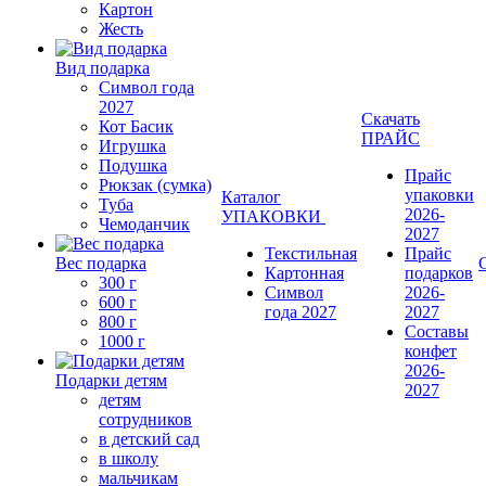
Картон
Жесть
Вид подарка
Символ года
2027
Скачать
Кот Басик
ПРАЙС
Игрушка
Подушка
Прайс
Рюкзак (сумка)
упаковки
Каталог
Туба
2026-
УПАКОВКИ
Чемоданчик
2027
Текстильная
Прайс
Вес подарка
Картонная
подарков
300 г
Символ
2026-
600 г
года 2027
2027
800 г
Составы
1000 г
конфет
2026-
Подарки детям
2027
детям
сотрудников
в детский сад
в школу
мальчикам