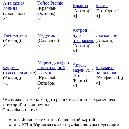
Ананасная
Toffee Premio
Ярмила
Котик
долина
(Красный
(Акконд)
(Рот Фронт)
(Славянка)
Октябрь)
×1
×1
×1
×1
Астрон
Улыбка лета
Медунок
нуга
Сказка‑сон
(Акконд)
(Славянка)
и карамель
(Акконд)
×1
×1
(Акконд)
×1
×1
Мореход, вафли
Артек,
Фрумка
в шоколадной
Карамель
вафли 75 г
(в ассортименте)
глазури
на палочке
(Рот
(Акконд)
(Красный
(Конфитрейд)
Фронт)
×1
Октябрь)
×1
×1
×1
*Возможна замена кондитерских изделий с сохранением
категорий и количества
Способы оплаты:
для Физических лиц - банковской картой,
для ИП и Юридических лиц - банковским переводом.