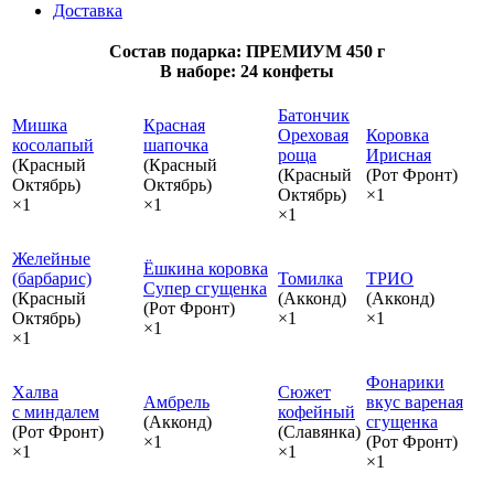
Доставка
Состав подарка: ПРЕМИУМ 450 г
В наборе: 24 конфеты
Батончик
Мишка
Красная
Ореховая
Коровка
косолапый
шапочка
роща
Ирисная
(Красный
(Красный
(Красный
(Рот Фронт)
Октябрь)
Октябрь)
Октябрь)
×1
×1
×1
×1
Желейные
Ёшкина коровка
(барбарис)
Томилка
ТРИО
Супер сгущенка
(Красный
(Акконд)
(Акконд)
(Рот Фронт)
Октябрь)
×1
×1
×1
×1
Фонарики
Халва
Сюжет
Амбрель
вкус вареная
с миндалем
кофейный
(Акконд)
сгущенка
(Рот Фронт)
(Славянка)
×1
(Рот Фронт)
×1
×1
×1