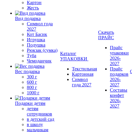
Картон
Жесть
Вид подарка
Символ года
2027
Скачать
Кот Басик
ПРАЙС
Игрушка
Подушка
Прайс
Рюкзак (сумка)
упаковки
Каталог
Туба
2026-
УПАКОВКИ
Чемоданчик
2027
Текстильная
Прайс
Вес подарка
Картонная
подарков
300 г
Символ
2026-
600 г
года 2027
2027
800 г
Составы
1000 г
конфет
2026-
Подарки детям
2027
детям
сотрудников
в детский сад
в школу
мальчикам