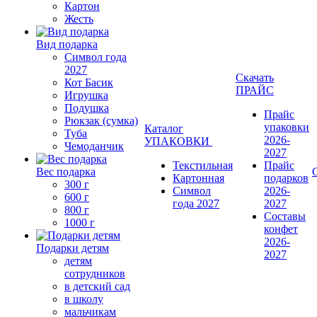
Картон
Жесть
Вид подарка
Символ года
2027
Скачать
Кот Басик
ПРАЙС
Игрушка
Подушка
Прайс
Рюкзак (сумка)
упаковки
Каталог
Туба
2026-
УПАКОВКИ
Чемоданчик
2027
Текстильная
Прайс
Вес подарка
Картонная
подарков
300 г
Символ
2026-
600 г
года 2027
2027
800 г
Составы
1000 г
конфет
2026-
Подарки детям
2027
детям
сотрудников
в детский сад
в школу
мальчикам