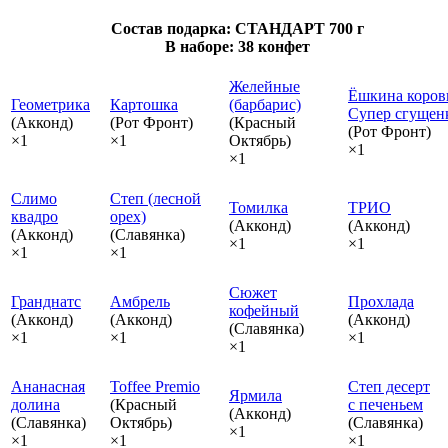
Состав подарка: СТАНДАРТ 700 г
В наборе: 38 конфет
Желейные
Ёшкина коров
Геометрика
Картошка
(барбарис)
Супер сгущен
(Акконд)
(Рот Фронт)
(Красный
(Рот Фронт)
×1
×1
Октябрь)
×1
×1
Слимо
Степ (лесной
Томилка
ТРИО
квадро
орех)
(Акконд)
(Акконд)
(Акконд)
(Славянка)
×1
×1
×1
×1
Сюжет
Гранднатс
Амбрель
Прохлада
кофейный
(Акконд)
(Акконд)
(Акконд)
(Славянка)
×1
×1
×1
×1
Ананасная
Toffee Premio
Степ десерт
Ярмила
долина
(Красный
с печеньем
(Акконд)
(Славянка)
Октябрь)
(Славянка)
×1
×1
×1
×1