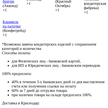
брауни
(Красный
×1
кондитерская
(Акконд)
Октябрь)
фабрика)
×1
×1
×1
Карамель
на палочке
(Конфитрейд)
×1
*Возможна замена кондитерских изделий с сохранением
категорий и количества
Способы оплаты:
для Физических лиц - банковской картой,
для ИП и Юридических лиц - банковским переводом.
100% предоплата:
40% в течении 3-х банковских дней со дня выставления
счета или получения ссылки на оплату
60% за 7 дней до отгрузки товара.
при наличии товара на складе предоплата 100%.
Доставка в Краснодар: