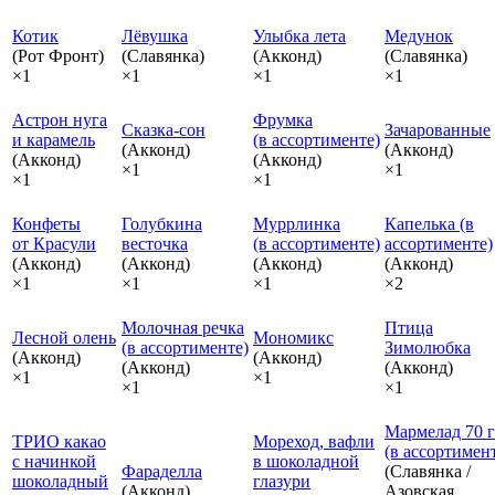
Котик
Лёвушка
Улыбка лета
Медунок
(Рот Фронт)
(Славянка)
(Акконд)
(Славянка)
×1
×1
×1
×1
Астрон нуга
Фрумка
Сказка‑сон
Зачарованные
и карамель
(в ассортименте)
(Акконд)
(Акконд)
(Акконд)
(Акконд)
×1
×1
×1
×1
Конфеты
Голубкина
Муррлинка
Капелька (в
от Красули
весточка
(в ассортименте)
ассортименте)
(Акконд)
(Акконд)
(Акконд)
(Акконд)
×1
×1
×1
×2
Молочная речка
Птица
Лесной олень
Мономикс
(в ассортименте)
Зимолюбка
(Акконд)
(Акконд)
(Акконд)
(Акконд)
×1
×1
×1
×1
Мармелад 70 г
ТРИО какао
Мореход, вафли
(в ассортимен
с начинкой
в шоколадной
Фараделла
(Славянка /
шоколадный
глазури
(Акконд)
Азовская