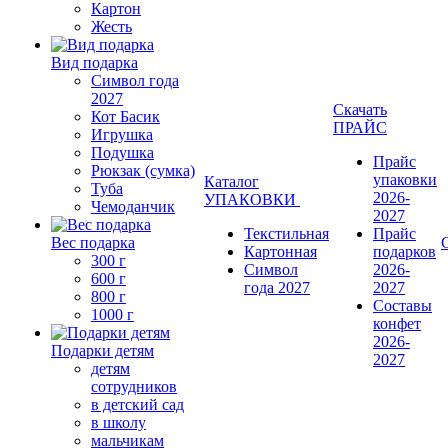
Картон
Жесть
Вид подарка
Символ года
2027
Скачать
Кот Басик
ПРАЙС
Игрушка
Подушка
Прайс
Рюкзак (сумка)
упаковки
Каталог
Туба
2026-
УПАКОВКИ
Чемоданчик
2027
Текстильная
Прайс
Вес подарка
Картонная
подарков
300 г
Символ
2026-
600 г
года 2027
2027
800 г
Составы
1000 г
конфет
2026-
Подарки детям
2027
детям
сотрудников
в детский сад
в школу
мальчикам