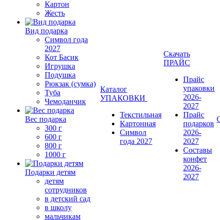
Картон
Жесть
Вид подарка
Символ года
2027
Скачать
Кот Басик
ПРАЙС
Игрушка
Подушка
Прайс
Рюкзак (сумка)
упаковки
Каталог
Туба
2026-
УПАКОВКИ
Чемоданчик
2027
Текстильная
Прайс
Вес подарка
Картонная
подарков
300 г
Символ
2026-
600 г
года 2027
2027
800 г
Составы
1000 г
конфет
2026-
Подарки детям
2027
детям
сотрудников
в детский сад
в школу
мальчикам