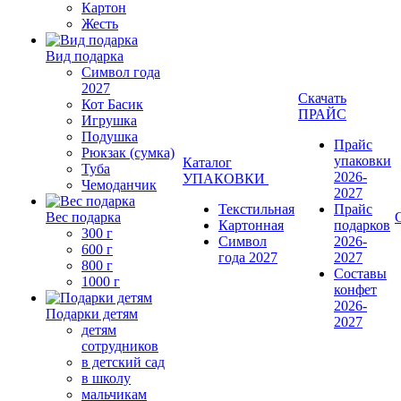
Картон
Жесть
Вид подарка
Символ года
2027
Скачать
Кот Басик
ПРАЙС
Игрушка
Подушка
Прайс
Рюкзак (сумка)
упаковки
Каталог
Туба
2026-
УПАКОВКИ
Чемоданчик
2027
Текстильная
Прайс
Вес подарка
Картонная
подарков
300 г
Символ
2026-
600 г
года 2027
2027
800 г
Составы
1000 г
конфет
2026-
Подарки детям
2027
детям
сотрудников
в детский сад
в школу
мальчикам