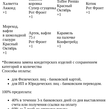
Toffee Premio
Халветта
коровка
Котик
Красный
Акконд
Супер сгущенка
Рот Фронт
Октябрь
×1
Рот Фронт
×1
×1
×1
Мореход,
вафли
Артек, вафли
Карамель
в шоколадной
75 г
на палочке
глазури
Рот Фронт
Конфитрейд
Красный
×1
×1
Октябрь
×1
*Возможна замена кондитерских изделий с сохранением
категорий и количества
Способы оплаты:
для Физических лиц - банковской картой,
для ИП и Юридических лиц - банковским переводом.
100% предоплата:
40% в течении 3-х банковских дней со дня выставления
счета или получения ссылки на оплату
60% за 7 дней до отгрузки товара.