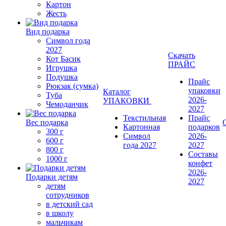
Картон
Жесть
Вид подарка
Символ года
2027
Скачать
Кот Басик
ПРАЙС
Игрушка
Подушка
Прайс
Рюкзак (сумка)
упаковки
Каталог
Туба
2026-
УПАКОВКИ
Чемоданчик
2027
Текстильная
Прайс
Вес подарка
Картонная
подарков
300 г
Символ
2026-
600 г
года 2027
2027
800 г
Составы
1000 г
конфет
2026-
Подарки детям
2027
детям
сотрудников
в детский сад
в школу
мальчикам