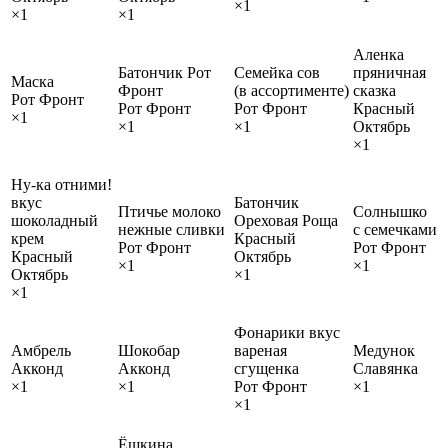
×1
×1
×1
Аленка
Батончик Рот
Семейка сов
пряничная
Маска
Фронт
(в ассортименте)
сказка
Рот Фронт
Рот Фронт
Рот Фронт
Красный
×1
×1
×1
Октябрь
×1
Ну-ка отними!
вкус
Батончик
Птичье молоко
Солнышко
шоколадный
Ореховая Роща
нежные сливки
с семечками
крем
Красный
Рот Фронт
Рот Фронт
Красный
Октябрь
×1
×1
Октябрь
×1
×1
Фонарики вкус
Амбрель
Шокобар
вареная
Медунок
Акконд
Акконд
сгущенка
Славянка
×1
×1
Рот Фронт
×1
×1
Ёшкина