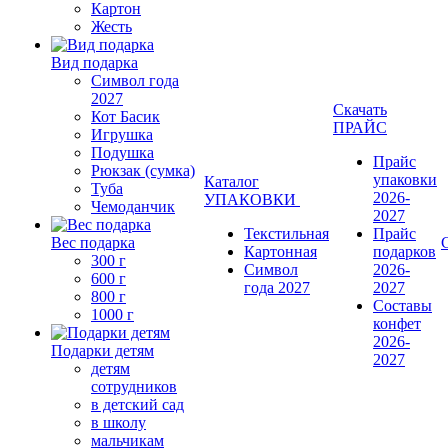
Картон
Жесть
Вид подарка
Символ года
2027
Скачать
Кот Басик
ПРАЙС
Игрушка
Подушка
Прайс
Рюкзак (сумка)
упаковки
Каталог
Туба
2026-
УПАКОВКИ
Чемоданчик
2027
Текстильная
Прайс
Вес подарка
Картонная
подарков
300 г
Символ
2026-
600 г
года 2027
2027
800 г
Составы
1000 г
конфет
2026-
Подарки детям
2027
детям
сотрудников
в детский сад
в школу
мальчикам