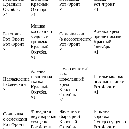
Красный
Красный
Рот Фронт
Рот Фронт
Октябрь
Октябрь
×1
×1
×1
×1
Мишка
косолапый
Аленка крем-
Батончик
Семейка сов
медовый
брюле помадка
Рот Фронт
(в ассортименте)
грильяж
Красный
Рот Фронт
Рот Фронт
Красный
Октябрь
×1
×1
Октябрь
×1
×1
Ну-ка отними!
Аленка
вкус
пряничная
Птичье молоко
Наслаждение
шоколадный
сказка
нежные сливки
Бабаевский
крем
Красный
Рот Фронт
×1
Красный
Октябрь
×1
Октябрь
×1
×1
Фонарики
Желейные
Ёшкина
Солнышко
вкус вареная
(барбарис)
коровка
с семечками
сгущенка
Красный
Супер сгущенка
Рот Фронт
Рот Фронт
Октябрь
Рот Фронт