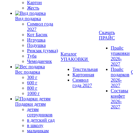
Картон
Жесть
Вид подарка
Символ года
2027
Скачать
Кот Басик
ПРАЙС
Игрушка
Подушка
Прайс
Рюкзак (сумка)
упаковки
Каталог
Туба
2026-
УПАКОВКИ
Чемоданчик
2027
Текстильная
Прайс
Вес подарка
Картонная
подарков
300 г
Символ
2026-
600 г
года 2027
2027
800 г
Составы
1000 г
конфет
2026-
Подарки детям
2027
детям
сотрудников
в детский сад
в школу
мальчикам