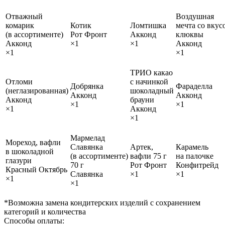
Отважный
Воздушная
комарик
Котик
Ломтишка
мечта со вкус
(в ассортименте)
Рот Фронт
Акконд
клюквы
Акконд
×1
×1
Акконд
×1
×1
ТРИО какао
Отломи
с начинкой
Добрянка
Фараделла
(неглазированная)
шоколадный
Акконд
Акконд
Акконд
брауни
×1
×1
×1
Акконд
×1
Мармелад
Мореход, вафли
Славянка
Артек,
Карамель
в шоколадной
(в ассортименте)
вафли 75 г
на палочке
глазури
70 г
Рот Фронт
Конфитрейд
Красный Октябрь
Славянка
×1
×1
×1
×1
*Возможна замена кондитерских изделий с сохранением
категорий и количества
Способы оплаты: