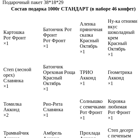
Подарочный пакет 38*18*29
Состав подарка 1000г СТАНДАРТ (в наборе 46 конфет)
Ну-ка отними
Аленка
вкус
Батончик Рот
пряничная
Картошка
шоколадный
Фронт
сказка
Рот Фронт
крем
Рот Фронт
Красный
×1
Красный
×1
Октябрь
Октябрь
×1
×1
Батончик
Степ (лесной
Ореховая Роща
ТРИО
Геометрика
орех)
Красный
Акконд
Акконд
Славянка
Октябрь
×1
×1
×1
×1
Солнышко
Коровка
Томилка
Рио-Рита
с семечками
любимая
Акконд
Славянка
Рот Фронт
Рот Фронт
×2
×1
×1
×1
Степ десерт
Трамвайчик
Амбрель
Прохлада
с печеньем