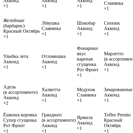
Акконд
Акконд
Акконд
Славянка
×1
×1
×1
×1
Желейные
Лёвушка
Шокобар
Снопик
(барбарис)
Славянка
Акконд
Акконд
Красный Октябрь
×1
×1
×1
×1
Фонарики
вкус
Марлетто
Улыбка лета
Отломишка
вареная
(в ассортимен
Акконд
Акконд
сгущенка
Акконд
×1
×1
Рот Фронт
×1
×1
Адель
Халветта
Медунок
Зачарованные
(в ассортименте)
Акконд
Славянка
Акконд
Акконд
×1
×1
×1
×2
Ёшкина коровка
Гранднатс
Toffee Premio
Ярмила
Супер сгущенка
(в ассортименте)
Красный
Акконд
Рот Фронт
Акконд
Октябрь
×1
×1
×1
×1