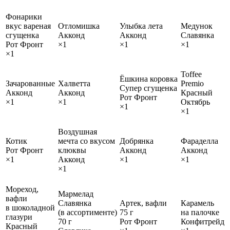
Фонарики
вкус вареная
Отломишка
Улыбка лета
Медунок
сгущенка
Акконд
Акконд
Славянка
Рот Фронт
×1
×1
×1
×1
Toffee
Ёшкина коровка
Зачарованные
Халветта
Premio
Супер сгущенка
Акконд
Акконд
Красный
Рот Фронт
×1
×1
Октябрь
×1
×1
Воздушная
Котик
мечта со вкусом
Добрянка
Фараделла
Рот Фронт
клюквы
Акконд
Акконд
×1
Акконд
×1
×1
×1
Мореход,
Мармелад
вафли
Славянка
Артек, вафли
Карамель
в шоколадной
(в ассортименте)
75 г
на палочке
глазури
70 г
Рот Фронт
Конфитрейд
Красный