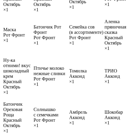
Октябрь
Октябрь
Октябрь
×1
×1
×1
×1
Аленка
Батончик Рот
Семейка сов
пряничная
Маска
Фронт
(в ассортименте)
сказка
Рот Фронт
Рот Фронт
Рот Фронт
Красный
×1
×1
×1
Октябрь
×1
Ну-ка
отними! вкус
Птичье молоко
шоколадный
Томилка
ТРИО
нежные сливки
крем
Акконд
Акконд
Рот Фронт
Красный
×1
×1
×1
Октябрь
×1
Батончик
Ореховая
Солнышко
Амбрель
Шокобар
Роща
с семечками
Акконд
Акконд
Красный
Рот Фронт
×1
×1
Октябрь
×1
×1