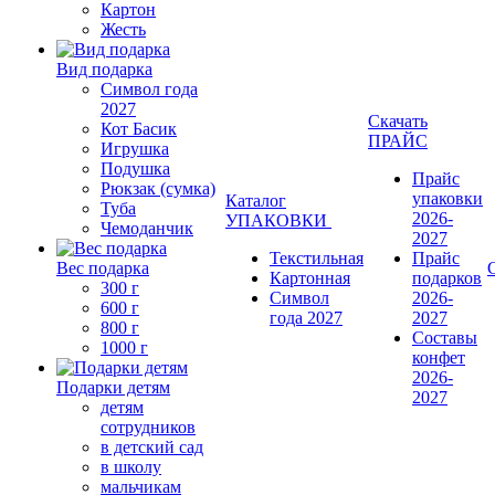
Картон
Жесть
Вид подарка
Символ года
2027
Скачать
Кот Басик
ПРАЙС
Игрушка
Подушка
Прайс
Рюкзак (сумка)
упаковки
Каталог
Туба
2026-
УПАКОВКИ
Чемоданчик
2027
Текстильная
Прайс
Вес подарка
Картонная
подарков
300 г
Символ
2026-
600 г
года 2027
2027
800 г
Составы
1000 г
конфет
2026-
Подарки детям
2027
детям
сотрудников
в детский сад
в школу
мальчикам