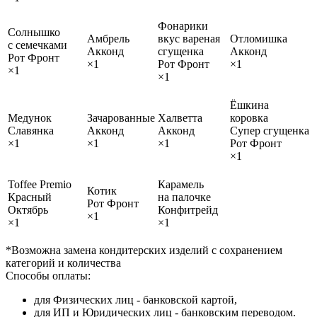
Фонарики
Солнышко
Амбрель
вкус вареная
Отломишка
с семечками
Акконд
сгущенка
Акконд
Рот Фронт
×1
Рот Фронт
×1
×1
×1
Ёшкина
Медунок
Зачарованные
Халветта
коровка
Славянка
Акконд
Акконд
Супер сгущенка
×1
×1
×1
Рот Фронт
×1
Toffee Premio
Карамель
Котик
Красный
на палочке
Рот Фронт
Октябрь
Конфитрейд
×1
×1
×1
*Возможна замена кондитерских изделий с сохранением
категорий и количества
Способы оплаты:
для Физических лиц - банковской картой,
для ИП и Юридических лиц - банковским переводом.