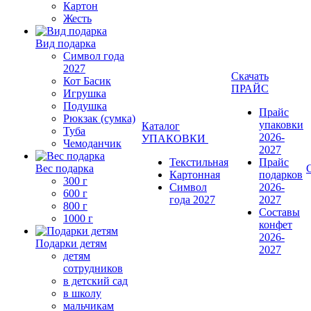
Картон
Жесть
Вид подарка
Символ года
2027
Скачать
Кот Басик
ПРАЙС
Игрушка
Подушка
Прайс
Рюкзак (сумка)
упаковки
Каталог
Туба
2026-
УПАКОВКИ
Чемоданчик
2027
Текстильная
Прайс
Вес подарка
Картонная
подарков
300 г
Символ
2026-
600 г
года 2027
2027
800 г
Составы
1000 г
конфет
2026-
Подарки детям
2027
детям
сотрудников
в детский сад
в школу
мальчикам