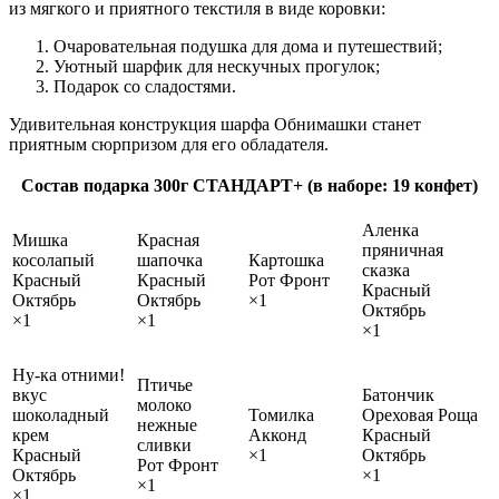
из мягкого и приятного текстиля в виде коровки:
Очаровательная подушка для дома и путешествий;
Уютный шарфик для нескучных прогулок;
Подарок со сладостями.
Удивительная конструкция шарфа Обнимашки станет
приятным сюрпризом для его обладателя.
Состав подарка 300г СТАНДАРТ+ (в наборе: 19 конфет)
Аленка
Мишка
Красная
пряничная
косолапый
шапочка
Картошка
сказка
Красный
Красный
Рот Фронт
Красный
Октябрь
Октябрь
×1
Октябрь
×1
×1
×1
Ну-ка отними!
Птичье
вкус
Батончик
молоко
шоколадный
Томилка
Ореховая Роща
нежные
крем
Акконд
Красный
сливки
Красный
×1
Октябрь
Рот Фронт
Октябрь
×1
×1
×1