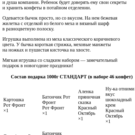
и душа компании. Ребенок будет доверять ему свои секреты
и хранить конфеты в потайном отделении.
Одевается бычок просто, но со вкусом. На нем бежевая
жилетка с отделкой из белого меха и вязаный шарф
в разноцветную полоску.
Игрушка выполнена из меха классического коричневого
цвета. У бычка короткая стрижка, меховые манжеты
на ножках и пушистая кисточка на хвосте.
Мягкая игрушка со сладким набором — замечательный
подарок в новогодние праздники!
Состав подарка 1000г СТАНДАРТ (в наборе 46 конфет)
Ну-ка отними
Аленка
вкус
Батончик Рот
пряничная
Картошка
шоколадный
Фронт
сказка
Рот Фронт
крем
Рот Фронт
Красный
×1
Красный
×1
Октябрь
Октябрь
×1
×1
Батончик