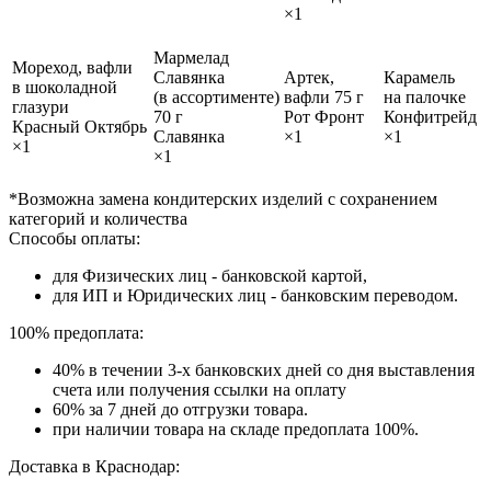
×1
Мармелад
Мореход, вафли
Славянка
Артек,
Карамель
в шоколадной
(в ассортименте)
вафли 75 г
на палочке
глазури
70 г
Рот Фронт
Конфитрейд
Красный Октябрь
Славянка
×1
×1
×1
×1
*Возможна замена кондитерских изделий с сохранением
категорий и количества
Способы оплаты:
для Физических лиц - банковской картой,
для ИП и Юридических лиц - банковским переводом.
100% предоплата:
40% в течении 3-х банковских дней со дня выставления
счета или получения ссылки на оплату
60% за 7 дней до отгрузки товара.
при наличии товара на складе предоплата 100%.
Доставка в Краснодар: