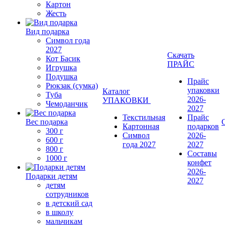
Картон
Жесть
Вид подарка
Символ года
2027
Скачать
Кот Басик
ПРАЙС
Игрушка
Подушка
Прайс
Рюкзак (сумка)
упаковки
Каталог
Туба
2026-
УПАКОВКИ
Чемоданчик
2027
Текстильная
Прайс
Вес подарка
Картонная
подарков
300 г
Символ
2026-
600 г
года 2027
2027
800 г
Составы
1000 г
конфет
2026-
Подарки детям
2027
детям
сотрудников
в детский сад
в школу
мальчикам