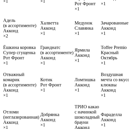
×1
×1
Рот Фронт
×1
×1
Адель
Халветта
Медунок
Зачарованные
(в ассортименте)
Акконд
Славянка
Акконд
Акконд
×1
×1
×1
×2
Ёшкина коровка
Гранднатс
Toffee Premio
Ярмила
Супер сгущенка
(в ассортименте)
Красный
Акконд
Рот Фронт
Акконд
Октябрь
×1
×1
×1
×1
Отважный
Воздушная
комарик
Котик
Ломтишка
мечта со вкус
(в ассортименте)
Рот Фронт
Акконд
клюквы
Акконд
×1
×1
Акконд
×1
×1
ТРИО какао
Отломи
с начинкой
Добрянка
Фараделла
(неглазированная)
шоколадный
Акконд
Акконд
Акконд
брауни
×1
×1
×1
Акконд