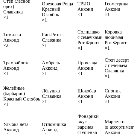
Степ (лесной
Ореховая Роща
ТРИО
Геометрика
орех)
Красный
Акконд
Акконд
Славянка
Октябрь
×1
×1
×1
×1
Солнышко
Коровка
Томилка
Рио-Рита
с семечками
любимая
Акконд
Славянка
Рот Фронт
Рот Фронт
×2
×1
×1
×1
Степ десерт
Трамвайчик
Амбрель
Прохлада
с печеньем
Акконд
Акконд
Акконд
Славянка
×1
×1
×1
×1
Желейные
Лёвушка
Шокобар
Снопик
(барбарис)
Славянка
Акконд
Акконд
Красный Октябрь
×1
×1
×1
×1
Фонарики
вкус
Марлетто
Улыбка лета
Отломишка
вареная
(в ассортимен
Акконд
Акконд
сгущенка
Акконд