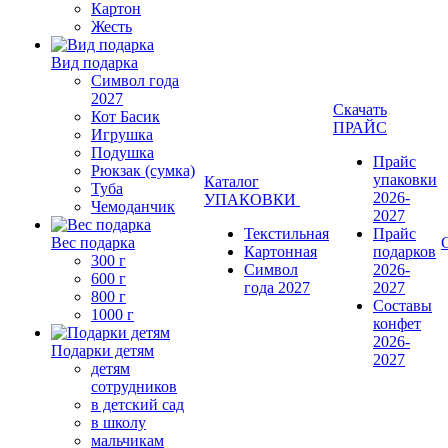
Картон
Жесть
Вид подарка
Символ года
2027
Скачать
Кот Басик
ПРАЙС
Игрушка
Подушка
Прайс
Рюкзак (сумка)
упаковки
Каталог
Туба
2026-
УПАКОВКИ
Чемоданчик
2027
Текстильная
Прайс
Вес подарка
Картонная
подарков
300 г
Символ
2026-
600 г
года 2027
2027
800 г
Составы
1000 г
конфет
2026-
Подарки детям
2027
детям
сотрудников
в детский сад
в школу
мальчикам