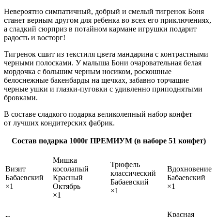
Невероятно симпатичный, добрый и смелый тигренок Боня
станет верным другом для ребенка во всех его приключениях,
а сладкий сюрприз в потайном кармане игрушки подарит
радость и восторг!
Тигренок сшит из текстиля цвета мандарина с контрастными
черными полосками. У малыша Бони очаровательная белая
мордочка с большим черным носиком, роскошные
белоснежные бакенбарды на щечках, забавно торчащие
черные ушки и глазки‑пуговки с удивленно приподнятыми
бровками.
В составе сладкого подарка великолепный набор конфет
от лучших кондитерских фабрик.
Состав подарка 1000г ПРЕМИУМ (в наборе 51 конфет)
Мишка
Трюфель
Визит
косолапый
Вдохновение
классический
Бабаевский
Красный
Бабаевский
Бабаевский
×1
Октябрь
×1
×1
×1
Красная