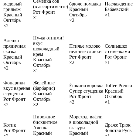
Семейка сов
медовый
брюле помадка
Наслаждение
(в ассортименте)
грильяж
Красный
Бабаевский
Рот Фронт
Красный
Октябрь
×1
×1
Октябрь
×2
×2
Ну-ка отними!
Аленка
вкус
пряничная
Птичье молоко
Солнышко
шоколадный
сказка
нежные сливки
с семечками
крем
Красный
Рот Фронт
Рот Фронт
Красный
Октябрь
×2
×1
Октябрь
×2
×1
Фонарики
Желейные
Ёшкина коровка
Toffee Premio
вкус вареная
(барбарис)
Супер сгущенка
Красный
сгущенка
Красный
Рот Фронт
Октябрь
Рот Фронт
Октябрь
×2
×1
×2
×2
Пирожное
Мореход, вафли
бисквитное
в шоколадной
Котик
Драже Трюк
Аленка
глазури
Рот Фронт
Золотая Русь
Красный
Красный
×2
×1