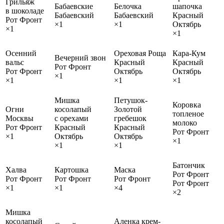
Грильяж
Бабаевские
Белочка
шапочка
в шоколаде
Бабаевский
Бабаевский
Красный
Рот Фронт
×1
×1
Октябрь
×1
×1
Осенний
Ореховая Роща
Кара-Кум
Вечерний звон
вальс
Красный
Красный
Рот Фронт
Рот Фронт
Октябрь
Октябрь
×1
×1
×1
×1
Мишка
Петушок-
Коровка
Огни
косолапый
Золотой
топленое
Москвы
с орехами
гребешок
молоко
Рот Фронт
Красный
Красный
Рот Фронт
×1
Октябрь
Октябрь
×1
×1
×1
Батончик
Халва
Картошка
Маска
Рот Фронт
Рот Фронт
Рот Фронт
Рот Фронт
Рот Фронт
×1
×1
×4
×2
Мишка
косолапый
Аленка крем-