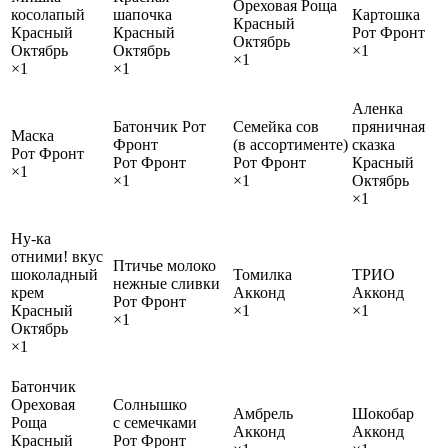
Ореховая Роща
косолапый
шапочка
Картошка
Красный
Красный
Красный
Рот Фронт
Октябрь
Октябрь
Октябрь
×1
×1
×1
×1
Аленка
Батончик Рот
Семейка сов
пряничная
Маска
Фронт
(в ассортименте)
сказка
Рот Фронт
Рот Фронт
Рот Фронт
Красный
×1
×1
×1
Октябрь
×1
Ну-ка
отними! вкус
Птичье молоко
шоколадный
Томилка
ТРИО
нежные сливки
крем
Акконд
Акконд
Рот Фронт
Красный
×1
×1
×1
Октябрь
×1
Батончик
Ореховая
Солнышко
Амбрель
Шокобар
Роща
с семечками
Акконд
Акконд
Красный
Рот Фронт