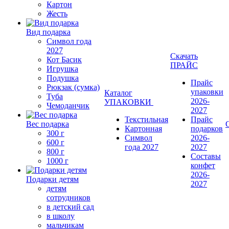
Картон
Жесть
Вид подарка
Символ года
2027
Скачать
Кот Басик
ПРАЙС
Игрушка
Подушка
Прайс
Рюкзак (сумка)
упаковки
Каталог
Туба
2026-
УПАКОВКИ
Чемоданчик
2027
Текстильная
Прайс
Вес подарка
Картонная
подарков
300 г
Символ
2026-
600 г
года 2027
2027
800 г
Составы
1000 г
конфет
2026-
Подарки детям
2027
детям
сотрудников
в детский сад
в школу
мальчикам