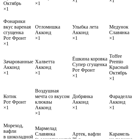
×1
×1
Октябрь
×1
×1
Фонарики
вкус вареная
Отломишка
Улыбка лета
Медунок
сгущенка
Акконд
Акконд
Славянка
Рот Фронт
×1
×1
×1
×1
Toffee
Ёшкина коровка
Зачарованные
Халветта
Premio
Супер сгущенка
Акконд
Акконд
Красный
Рот Фронт
×1
×1
Октябрь
×1
×1
Воздушная
Котик
мечта со вкусом
Добрянка
Фараделла
Рот Фронт
клюквы
Акконд
Акконд
×1
Акконд
×1
×1
×1
Мореход,
Мармелад
вафли
Славянка
Артек, вафли
Карамель
в шоколадной