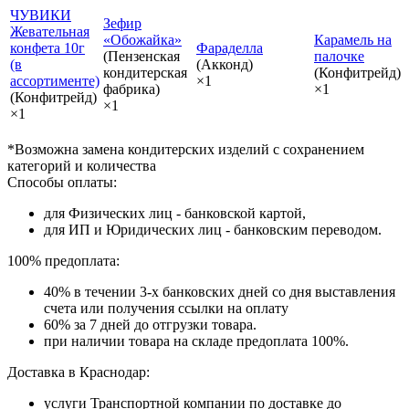
ЧУВИКИ
Зефир
Жевательная
«Обожайка»
Карамель на
конфета 10г
Фараделла
(Пензенская
палочке
(в
(Акконд)
кондитерская
(Конфитрейд)
ассортименте)
×1
фабрика)
×1
(Конфитрейд)
×1
×1
*Возможна замена кондитерских изделий с сохранением
категорий и количества
Способы оплаты:
для Физических лиц - банковской картой,
для ИП и Юридических лиц - банковским переводом.
100% предоплата:
40% в течении 3-х банковских дней со дня выставления
счета или получения ссылки на оплату
60% за 7 дней до отгрузки товара.
при наличии товара на складе предоплата 100%.
Доставка в Краснодар:
услуги Транспортной компании по доставке до