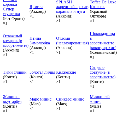
SPLASH
Toffee De Luxe
коровка
Ярмила
жаренный арахис,
Классик
Супер
(Акконд)
карамель и нуга
(Красный
сгущенка
×1
(Акконд)
Октябрь)
(Рот Фронт)
×1
×1
×1
Шоколадница
Отважный
Птица
Отломи
в
комарик (в
Зимолюбка
(неглазированная)
ассортименте
ассортименте)
(Акконд)
(Акконд)
(кокос, арахис)
(Акконд)
×1
×1
(Коломенский)
×1
×1
Сладкое
Тими сливки
Золотая лилия
Княжеские
созвучие (в
(Конти)
(Конти)
(Конти)
ассортименте)
×1
×1
×1
(Конти)
×1
Живинка
Милки вэй
Марс минис
Сникерс минис
вкус арбуз
минис
(Mars)
(Mars)
(Конти)
(Mars)
×1
×1
×1
×1