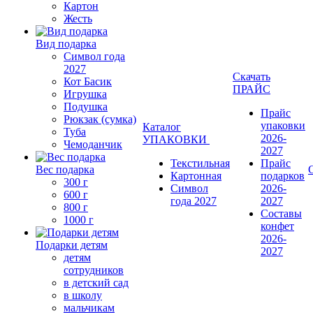
Картон
Жесть
Вид подарка
Символ года
2027
Скачать
Кот Басик
ПРАЙС
Игрушка
Подушка
Прайс
Рюкзак (сумка)
упаковки
Каталог
Туба
2026-
УПАКОВКИ
Чемоданчик
2027
Текстильная
Прайс
Вес подарка
Картонная
подарков
300 г
Символ
2026-
600 г
года 2027
2027
800 г
Составы
1000 г
конфет
2026-
Подарки детям
2027
детям
сотрудников
в детский сад
в школу
мальчикам