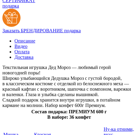
СЕРТИФИКАТ
подарка
Заказать БРЕНДИРОВАНИЕ подарка
Описание
Видео
Оплата
Доставка
Текстильная игрушка Дед Мороз — любимый герой
новогодней поры!
Широко улыбающийся Дедушка Мороз с густой бородой,
в классическом костюме с отделкой из белоснежного меха —
красный кафтан с воротником, шапочка с помпоном, варежки
и валенки. Глаза и улыбка сделаны вышивкой.
Сладкий подарок хранится внутри игрушки, в потайном
кармане на молнии. Набор конфет 600г Премиум.
Состав подарка: ПРЕМИУМ 600 г
В наборе: 36 конфет
Ну-ка отними,
Мишка
Красная
вкус