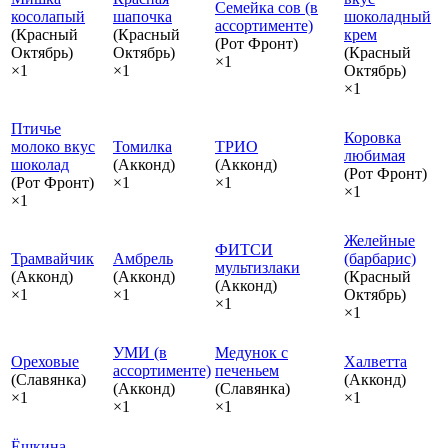
Семейка сов (в
косолапый
шапочка
шоколадный
ассортименте)
(Красный
(Красный
крем
(Рот Фронт)
Октябрь)
Октябрь)
(Красный
×1
×1
×1
Октябрь)
×1
Птичье
Коровка
молоко вкус
Томилка
ТРИО
любимая
шоколад
(Акконд)
(Акконд)
(Рот Фронт)
(Рот Фронт)
×1
×1
×1
×1
Желейные
ФИТСИ
Трамвайчик
Амбрель
(барбарис)
мультизлаки
(Акконд)
(Акконд)
(Красный
(Акконд)
×1
×1
Октябрь)
×1
×1
УМИ (в
Медунок с
Ореховые
Халветта
ассортименте)
печеньем
(Славянка)
(Акконд)
(Акконд)
(Славянка)
×1
×1
×1
×1
Ёшкина