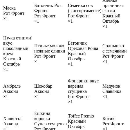
Аленка
Батончик Рот
Семейка сов
пряничная
Маска
Фронт
(в ассортименте)
сказка
Рот Фронт
Рот Фронт
Рот Фронт
Красный
×1
×1
×1
Октябрь
×1
Ну-ка отними!
вкус
Батончик
Птичье молоко
Солнышко
шоколадный
Ореховая Роща
нежные сливки
с семечками
крем
Красный
Рот Фронт
Рот Фронт
Красный
Октябрь
×1
×1
Октябрь
×1
×1
Фонарики вкус
Амбрель
Шокобар
вареная
Медунок
Акконд
Акконд
сгущенка
Славянка
×1
×1
Рот Фронт
×1
×1
Ёшкина
Toffee Premio
Халветта
коровка
Котик
Красный
Акконд
Супер сгущенка
Рот Фронт
Октябрь
×1
Рот Фронт
×1