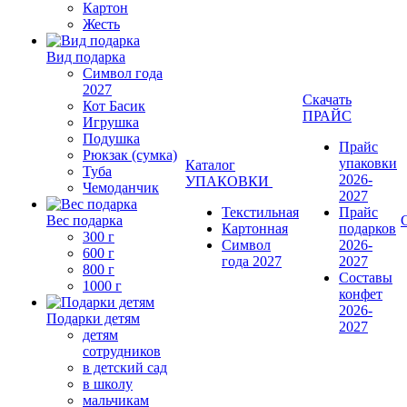
Картон
Жесть
Вид подарка
Символ года
2027
Скачать
Кот Басик
ПРАЙС
Игрушка
Подушка
Прайс
Рюкзак (сумка)
упаковки
Каталог
Туба
2026-
УПАКОВКИ
Чемоданчик
2027
Текстильная
Прайс
Вес подарка
Картонная
подарков
300 г
Символ
2026-
600 г
года 2027
2027
800 г
Составы
1000 г
конфет
2026-
Подарки детям
2027
детям
сотрудников
в детский сад
в школу
мальчикам