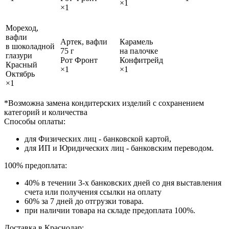
×1
×1
Мореход,
вафли
Артек, вафли
Карамель
в шоколадной
75 г
на палочке
глазури
Рот Фронт
Конфитрейд
Красный
×1
×1
Октябрь
×1
*Возможна замена кондитерских изделий с сохранением
категорий и количества
Способы оплаты:
для Физических лиц - банковской картой,
для ИП и Юридических лиц - банковским переводом.
100% предоплата:
40% в течении 3-х банковских дней со дня выставления
счета или получения ссылки на оплату
60% за 7 дней до отгрузки товара.
при наличии товара на складе предоплата 100%.
Доставка в Краснодар: