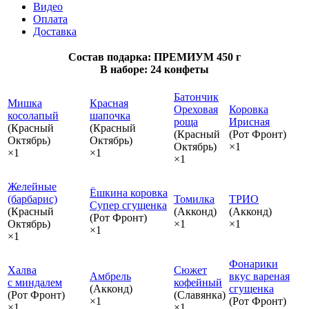
Видео
Оплата
Доставка
Состав подарка: ПРЕМИУМ 450 г
В наборе: 24 конфеты
Батончик
Мишка
Красная
Ореховая
Коровка
косолапый
шапочка
роща
Ирисная
(Красный
(Красный
(Красный
(Рот Фронт)
Октябрь)
Октябрь)
Октябрь)
×1
×1
×1
×1
Желейные
Ёшкина коровка
(барбарис)
Томилка
ТРИО
Супер сгущенка
(Красный
(Акконд)
(Акконд)
(Рот Фронт)
Октябрь)
×1
×1
×1
×1
Фонарики
Халва
Сюжет
Амбрель
вкус вареная
с миндалем
кофейный
(Акконд)
сгущенка
(Рот Фронт)
(Славянка)
×1
(Рот Фронт)
×1
×1